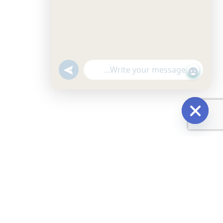
undefined
"+chaty_settings.lang.emoji_picker+"
WhatsApp Message
Hide chaty