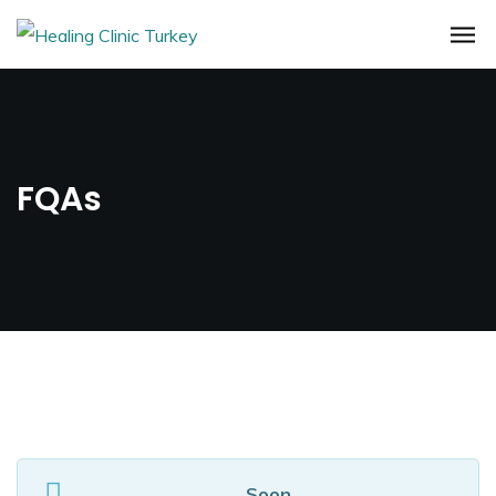
FQAs
Soon…