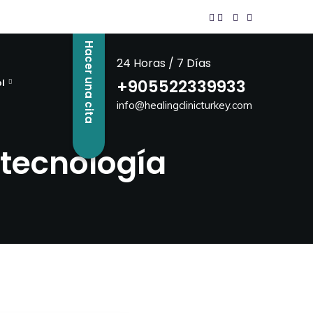
Hacer una cita
24 Horas / 7 Días
+905522339933
l
info@healingclinicturkey.com
otecnología