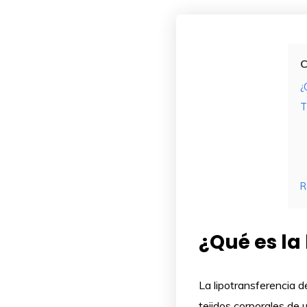
C
¿
T
R
¿Qué es la
La lipotransferencia 
tejidos corporales de