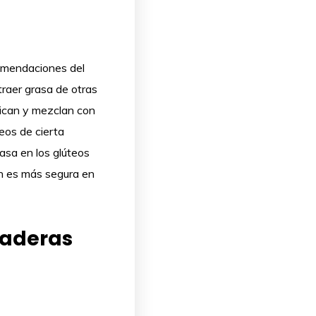
comendaciones del
traer grasa de otras
fican y mezclan con
eos de cierta
rasa en los glúteos
ón es más segura en
 caderas