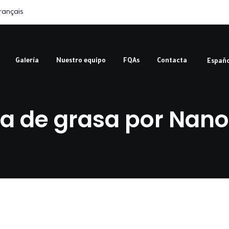
rançais
Galería
Nuestro equipo
FQAs
Contacta
Españo
ia de grasa por Nan