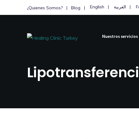
English
العربية
F
¿Quienes Somos?
Blog
Nuestros servicios
Lipotransferenc