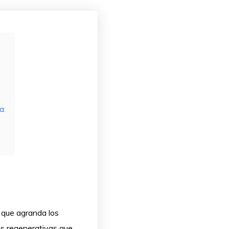
a:
 que agranda los
es regenerativas que